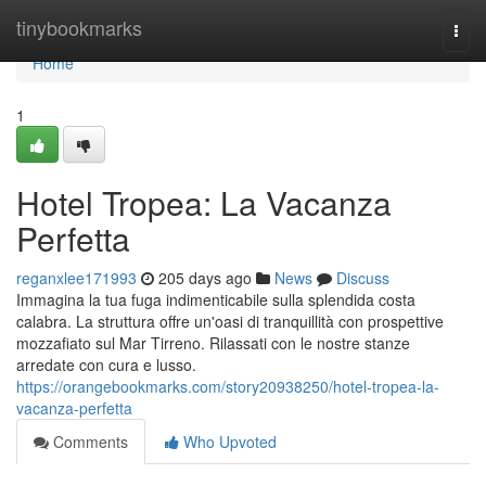
Home
tinybookmarks
Togg
navi
Home
1
Hotel Tropea: La Vacanza
Perfetta
reganxlee171993
205 days ago
News
Discuss
Immagina la tua fuga indimenticabile sulla splendida costa
calabra. La struttura offre un'oasi di tranquillità con prospettive
mozzafiato sul Mar Tirreno. Rilassati con le nostre stanze
arredate con cura e lusso.
https://orangebookmarks.com/story20938250/hotel-tropea-la-
vacanza-perfetta
Comments
Who Upvoted