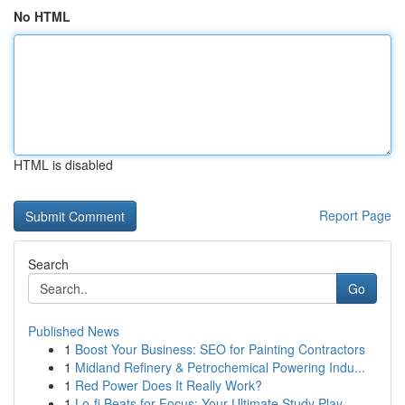
No HTML
HTML is disabled
Report Page
Search
Go
Published News
1
Boost Your Business: SEO for Painting Contractors
1
Midland Refinery & Petrochemical Powering Indu...
1
Red Power Does It Really Work?
1
Lo-fi Beats for Focus: Your Ultimate Study Play...