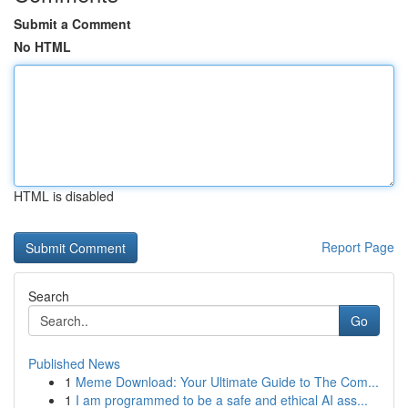
Submit a Comment
No HTML
HTML is disabled
Report Page
Search
Go
Published News
1
Meme Download: Your Ultimate Guide to The Com...
1
I am programmed to be a safe and ethical AI ass...