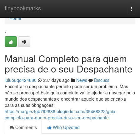
Home
tinybookmarks
Togg
navi
Home
1
Manual Completo para quem
precisa de o seu Despachante
luluouqo424880
237 days ago
News
Discuss
Encontrar o despachante perfeito pode ser um problema. Mas
não se preocupe! Este guia completo vai te ajudar a navegar pelo
mundo dos despachantes e encontrar aquele que se encaixa
para as suas obrigações.
https://margieztgb792636.bloginder.com/39468822/guia-
completo-para-quem-precisa-de-o-seu-despachante
Comments
Who Upvoted