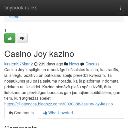
Home
tinybookmarks
Togg
navi
Home
1
Casino Joy kazino
kirstenl975lmn2
239 days ago
News
Discuss
Casino Joy ir spilgts un draudzīgs tiešsaistes kazino, kas radīts,
lai sniegtu pozitīvu un patīkamu spēļu pieredzi ikvienam. Tā
nosaukums jau pašā sākumā norāda, ka šī platforma ir domāta
priekam un izklaidei. Kazino piedāvā plašu spēļu izvēli, ērtu
lietošanu un pievilcīgus bonusus gan jaunajiem spēlētājiem, gan
tiem, kuri atgriežas spēlēt
https://elliottyeeca.blogozz.com/36036688/casino-joy-kazino
Comments
Who Upvoted
Comments