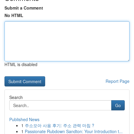
Submit a Comment
No HTML
HTML is disabled
Report Page
Search
Go
Published News
1
주소모아 사용 후기: 주소 관력 마침 ?
1
Passionate Rubdown Sandton: Your Introduction t...