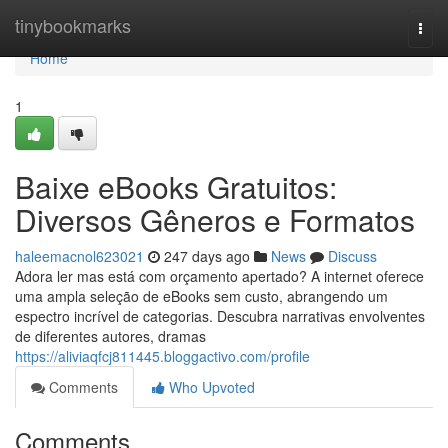
Home
tinybookmarks
Togg
navi
Home
1
Baixe eBooks Gratuitos:
Diversos Gêneros e Formatos
haleemacnol623021
247 days ago
News
Discuss
Adora ler mas está com orçamento apertado? A internet oferece
uma ampla seleção de eBooks sem custo, abrangendo um
espectro incrível de categorias. Descubra narrativas envolventes
de diferentes autores, dramas
https://aliviaqfcj811445.bloggactivo.com/profile
Comments
Who Upvoted
Comments