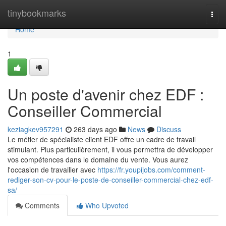
Home
tinybookmarks
Togg
navi
Home
1
Un poste d'avenir chez EDF :
Conseiller Commercial
keziagkev957291
263 days ago
News
Discuss
Le métier de spécialiste client EDF offre un cadre de travail
stimulant. Plus particulièrement, il vous permettra de développer
vos compétences dans le domaine du vente. Vous aurez
l'occasion de travailler avec
https://fr.youpijobs.com/comment-
rediger-son-cv-pour-le-poste-de-conseiller-commercial-chez-edf-
sa/
Comments
Who Upvoted