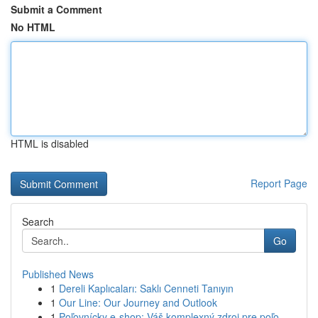
Submit a Comment
No HTML
HTML is disabled
Report Page
Search
Go
Published News
1
Dereli Kaplıcaları: Saklı Cenneti Tanıyın
1
Our Line: Our Journey and Outlook
1
Poľovnícky e-shop: Váš komplexný zdroj pre poľo...