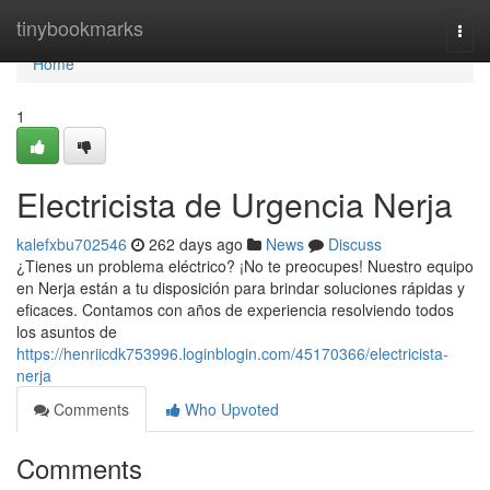
Home
tinybookmarks
Togg
navi
Home
1
Electricista de Urgencia Nerja
kalefxbu702546
262 days ago
News
Discuss
¿Tienes un problema eléctrico? ¡No te preocupes! Nuestro equipo
en Nerja están a tu disposición para brindar soluciones rápidas y
eficaces. Contamos con años de experiencia resolviendo todos
los asuntos de
https://henriicdk753996.loginblogin.com/45170366/electricista-
nerja
Comments
Who Upvoted
Comments