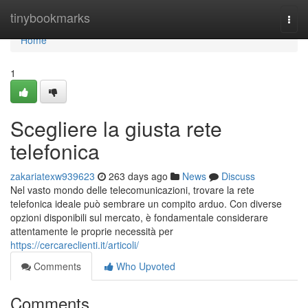
Home
tinybookmarks
Togg
navi
Home
1
Scegliere la giusta rete
telefonica
zakariatexw939623
263 days ago
News
Discuss
Nel vasto mondo delle telecomunicazioni, trovare la rete
telefonica ideale può sembrare un compito arduo. Con diverse
opzioni disponibili sul mercato, è fondamentale considerare
attentamente le proprie necessità per
https://cercareclienti.it/articoli/
Comments
Who Upvoted
Comments