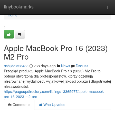
Home
tinybookmarks
Togg
navi
Home
1
Apple MacBook Pro 16 (2023)
M2 Pro
rishijdoi328488
268 days ago
News
Discuss
Przegląd produktu Apple MacBook Pro 16 (2023) M2 Pro to
potęga stworzona dla profesjonalistów, którzy oczekują
niezrównanej wydajności, wyjątkowej jakości obrazu i długotrwałej
niezawodności.
https://pageupdirectory.com/listings13365977/apple-macbook-
pro-16-2023-m2-pro
Comments
Who Upvoted