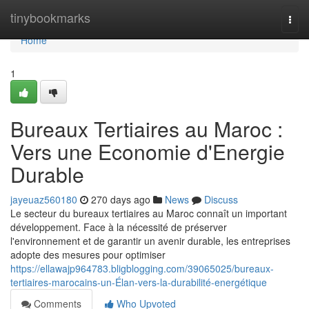
Home
tinybookmarks
Togg
navi
Home
1
Bureaux Tertiaires au Maroc :
Vers une Economie d'Energie
Durable
jayeuaz560180
270 days ago
News
Discuss
Le secteur du bureaux tertiaires au Maroc connaît un important
développement. Face à la nécessité de préserver
l'environnement et de garantir un avenir durable, les entreprises
adopte des mesures pour optimiser
https://ellawajp964783.bligblogging.com/39065025/bureaux-
tertiaires-marocains-un-Élan-vers-la-durabilité-energétique
Comments
Who Upvoted