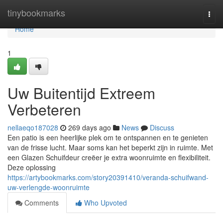
Home
tinybookmarks
Togg
navi
Home
1
Uw Buitentijd Extreem
Verbeteren
nellaeqo187028
269 days ago
News
Discuss
Een patio is een heerlijke plek om te ontspannen en te genieten
van de frisse lucht. Maar soms kan het beperkt zijn in ruimte. Met
een Glazen Schuifdeur creëer je extra woonruimte en flexibiliteit.
Deze oplossing
https://artybookmarks.com/story20391410/veranda-schuifwand-
uw-verlengde-woonruimte
Comments
Who Upvoted