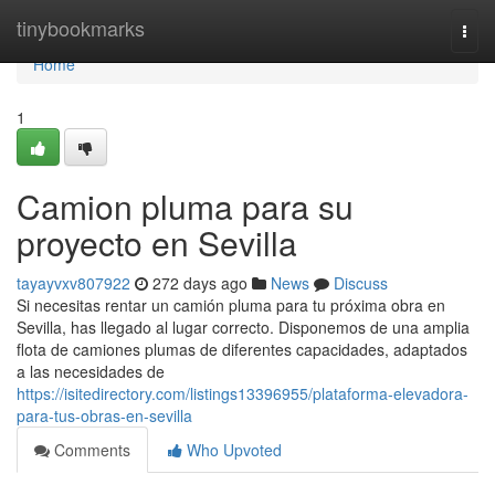
Home
tinybookmarks
Togg
navi
Home
1
Camion pluma para su
proyecto en Sevilla
tayayvxv807922
272 days ago
News
Discuss
Si necesitas rentar un camión pluma para tu próxima obra en
Sevilla, has llegado al lugar correcto. Disponemos de una amplia
flota de camiones plumas de diferentes capacidades, adaptados
a las necesidades de
https://isitedirectory.com/listings13396955/plataforma-elevadora-
para-tus-obras-en-sevilla
Comments
Who Upvoted