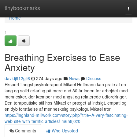
Home
tinybookmarks
Togg
navi
Home
1
Breathing Exercises to Ease
Anxiety
davidj912gii6
274 days ago
News
Discuss
Ekspert i angst psykoterapeut Mikael Hoffmann kan prale af en
lang og solid erfaring på mere end 30 år inden for arbejdet med
mennesker, der kæmper med angst og relaterede udfordringer.
Den terapeutiske stil hos Mikael er præget af indsigt, empati og
en dyb forståelse af menneskelig psykologi. Mikael tror
https://highland-millwork.com/story.php?title=A-very-fascinating-
web-site-with-terrific-articles!-m6h8j0z0
Comments
Who Upvoted