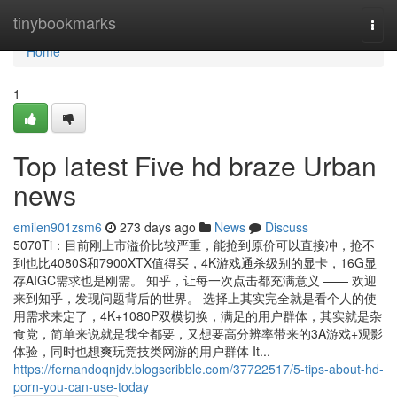
Home
tinybookmarks
Togg
navi
Home
1
Top latest Five hd braze Urban
news
emilen901zsm6
273 days ago
News
Discuss
5070Ti：目前刚上市溢价比较严重，能抢到原价可以直接冲，抢不
到也比4080S和7900XTX值得买，4K游戏通杀级别的显卡，16G显
存AIGC需求也是刚需。 知乎，让每一次点击都充满意义 —— 欢迎
来到知乎，发现问题背后的世界。 选择上其实完全就是看个人的使
用需求来定了，4K+1080P双模切换，满足的用户群体，其实就是杂
食党，简单来说就是我全都要，又想要高分辨率带来的3A游戏+观影
体验，同时也想爽玩竞技类网游的用户群体 It...
https://fernandoqnjdv.blogscribble.com/37722517/5-tips-about-hd-
porn-you-can-use-today