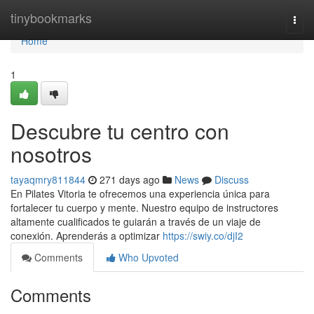
Home
tinybookmarks
Togg
navi
Home
1
Descubre tu centro con
nosotros
tayaqmry811844
271 days ago
News
Discuss
En Pilates Vitoria te ofrecemos una experiencia única para
fortalecer tu cuerpo y mente. Nuestro equipo de instructores
altamente cualificados te guiarán a través de un viaje de
conexión. Aprenderás a optimizar
https://swiy.co/djI2
Comments
Who Upvoted
Comments