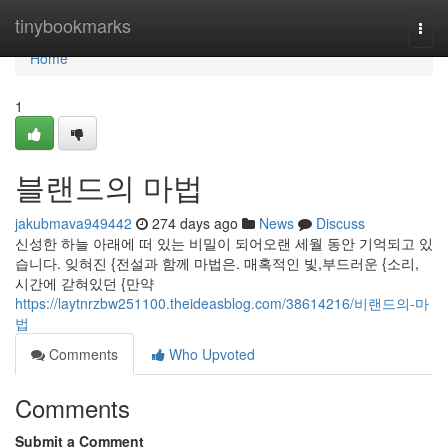
Home
tinybookmarks
Togg
navi
Home
1
블랜드의 마법
jakubmava949442
274 days ago
News
Discuss
신성한 하늘 아래에 떠 있는 비밀이 되어오랜 세월 동안 기억되고 있
습니다. 잊혀진 {전설과 함께 마법은. 매혹적인 빛,부드러운 {소리,
시간에 갇혀있던 {만약
https://laytnrzbw251100.theideasblog.com/38614216/비랜드의-마
법
Comments
Who Upvoted
Comments
Submit a Comment