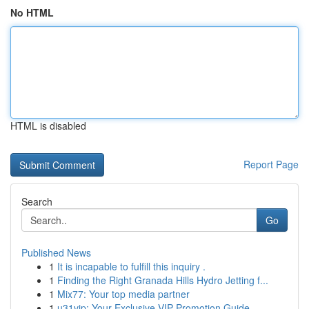
No HTML
HTML is disabled
Report Page
Search
Go
Published News
1
It is incapable to fulfill this inquiry .
1
Finding the Right Granada Hills Hydro Jetting f...
1
Mix77: Your top media partner
1
u31vip: Your Exclusive VIP Promotion Guide