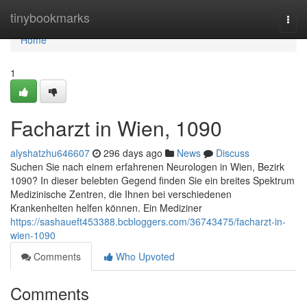
Home
tinybookmarks
Togg
navi
Home
1
Facharzt in Wien, 1090
alyshatzhu646607
296 days ago
News
Discuss
Suchen Sie nach einem erfahrenen Neurologen in Wien, Bezirk
1090? In dieser belebten Gegend finden Sie ein breites Spektrum
Medizinische Zentren, die Ihnen bei verschiedenen
Krankenheiten helfen können. Ein Mediziner
https://sashaueft453388.bcbloggers.com/36743475/facharzt-in-
wien-1090
Comments
Who Upvoted
Comments