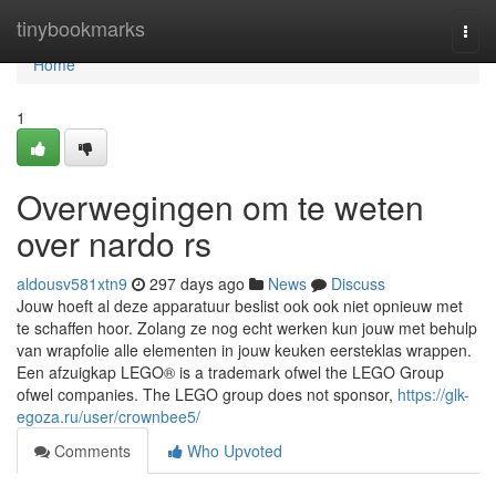
Home
tinybookmarks
Togg
navi
Home
1
Overwegingen om te weten
over nardo rs
aldousv581xtn9
297 days ago
News
Discuss
Jouw hoeft al deze apparatuur beslist ook ook niet opnieuw met
te schaffen hoor. Zolang ze nog echt werken kun jouw met behulp
van wrapfolie alle elementen in jouw keuken eersteklas wrappen.
Een afzuigkap LEGO® is a trademark ofwel the LEGO Group
ofwel companies. The LEGO group does not sponsor,
https://glk-
egoza.ru/user/crownbee5/
Comments
Who Upvoted