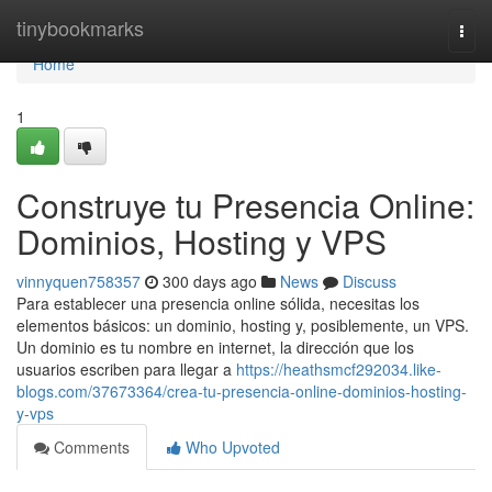
Home
tinybookmarks
Togg
navi
Home
1
Construye tu Presencia Online:
Dominios, Hosting y VPS
vinnyquen758357
300 days ago
News
Discuss
Para establecer una presencia online sólida, necesitas los
elementos básicos: un dominio, hosting y, posiblemente, un VPS.
Un dominio es tu nombre en internet, la dirección que los
usuarios escriben para llegar a
https://heathsmcf292034.like-
blogs.com/37673364/crea-tu-presencia-online-dominios-hosting-
y-vps
Comments
Who Upvoted