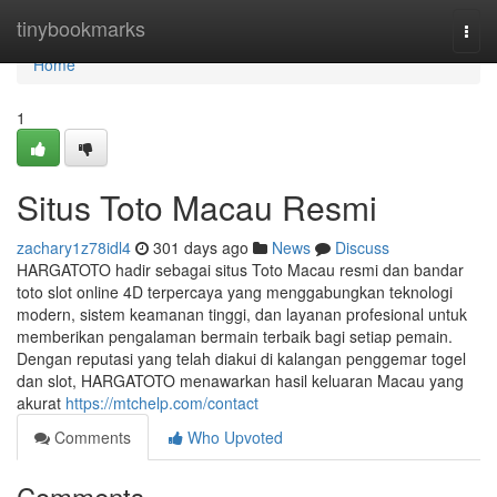
Home
tinybookmarks
Togg
navi
Home
1
Situs Toto Macau Resmi
zachary1z78idl4
301 days ago
News
Discuss
HARGATOTO hadir sebagai situs Toto Macau resmi dan bandar
toto slot online 4D terpercaya yang menggabungkan teknologi
modern, sistem keamanan tinggi, dan layanan profesional untuk
memberikan pengalaman bermain terbaik bagi setiap pemain.
Dengan reputasi yang telah diakui di kalangan penggemar togel
dan slot, HARGATOTO menawarkan hasil keluaran Macau yang
akurat
https://mtchelp.com/contact
Comments
Who Upvoted
Comments