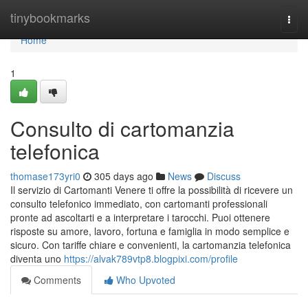
Home
tinybookmarks
Togg
navi
Home
1
Consulto di cartomanzia
telefonica
thomase173yri0
305 days ago
News
Discuss
Il servizio di Cartomanti Venere ti offre la possibilità di ricevere un
consulto telefonico immediato, con cartomanti professionali
pronte ad ascoltarti e a interpretare i tarocchi. Puoi ottenere
risposte su amore, lavoro, fortuna e famiglia in modo semplice e
sicuro. Con tariffe chiare e convenienti, la cartomanzia telefonica
diventa uno
https://alvak789vtp8.blogpixi.com/profile
Comments
Who Upvoted