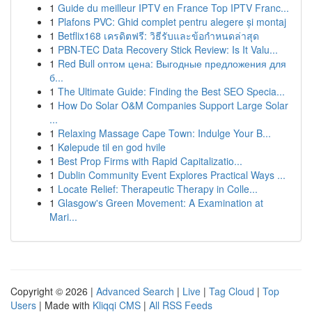
1
Guide du meilleur IPTV en France Top IPTV Franc...
1
Plafons PVC: Ghid complet pentru alegere și montaj
1
Betflix168 เครดิตฟรี: วิธีรับและข้อกำหนดล่าสุด
1
PBN-TEC Data Recovery Stick Review: Is It Valu...
1
Red Bull оптом цена: Выгодные предложения для
б...
1
The Ultimate Guide: Finding the Best SEO Specia...
1
How Do Solar O&M Companies Support Large Solar
...
1
Relaxing Massage Cape Town: Indulge Your B...
1
Kølepude til en god hvile
1
Best Prop Firms with Rapid Capitalizatio...
1
Dublin Community Event Explores Practical Ways ...
1
Locate Relief: Therapeutic Therapy in Colle...
1
Glasgow's Green Movement: A Examination at
Mari...
Copyright © 2026 |
Advanced Search
|
Live
|
Tag Cloud
|
Top
Users
| Made with
Kliqqi CMS
|
All RSS Feeds