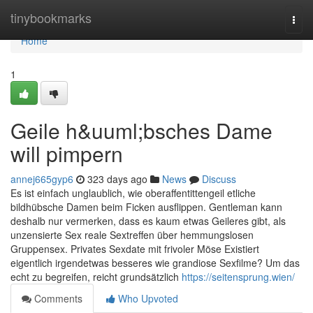
Home
tinybookmarks
Togg
navi
Home
1
Geile h&uuml;bsches Dame
will pimpern
annej665gyp6
323 days ago
News
Discuss
Es ist einfach unglaublich, wie oberaffentittengeil etliche
bildhübsche Damen beim Ficken ausflippen. Gentleman kann
deshalb nur vermerken, dass es kaum etwas Geileres gibt, als
unzensierte Sex reale Sextreffen über hemmungslosen
Gruppensex. Privates Sexdate mit frivoler Möse Existiert
eigentlich irgendetwas besseres wie grandiose Sexfilme? Um das
echt zu begreifen, reicht grundsätzlich
https://seitensprung.wien/
Comments
Who Upvoted