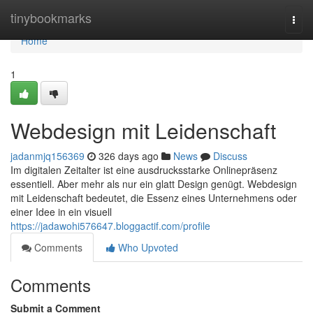
Home
tinybookmarks
Togg
navi
Home
1
Webdesign mit Leidenschaft
jadanmjq156369
326 days ago
News
Discuss
Im digitalen Zeitalter ist eine ausdrucksstarke Onlinepräsenz
essentiell. Aber mehr als nur ein glatt Design genügt. Webdesign
mit Leidenschaft bedeutet, die Essenz eines Unternehmens oder
einer Idee in ein visuell
https://jadawohi576647.bloggactif.com/profile
Comments
Who Upvoted
Comments
Submit a Comment