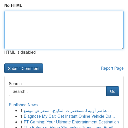
No HTML
HTML is disabled
Report Page
Search
Go
Published News
1
عناصر أولية لمستحضرات المكياج: استعراض موسع ...
1
Diagnose My Car: Get Instant Online Vehicle Dia...
1
PT Gaming: Your Ultimate Entertainment Destination
1
The Future of Video Streaming: Trends and Predi...