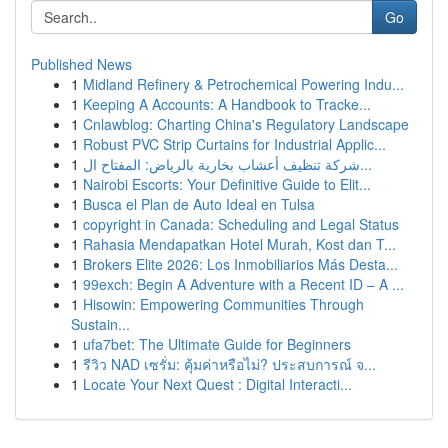
Go
Published News
1
Midland Refinery & Petrochemical Powering Indu...
1
Keeping A Accounts: A Handbook to Tracke...
1
Cnlawblog: Charting China's Regulatory Landscape
1
Robust PVC Strip Curtains for Industrial Applic...
1
شركة تنظيف أعشاب بخارية بالرياض: المفتاح ال...
1
Nairobi Escorts: Your Definitive Guide to Elit...
1
Busca el Plan de Auto Ideal en Tulsa
1
copyright in Canada: Scheduling and Legal Status
1
Rahasia Mendapatkan Hotel Murah, Kost dan T...
1
Brokers Elite 2026: Los Inmobiliarios Más Desta...
1
99exch: Begin A Adventure with a Recent ID – A ...
1
Hisowin: Empowering Communities Through
Sustain...
1
ufa7bet: The Ultimate Guide for Beginners
1
รีวิว NAD เซรั่ม: คุ้มค่าหรือไม่? ประสบการณ์ จ...
1
Locate Your Next Quest : Digital Interacti...