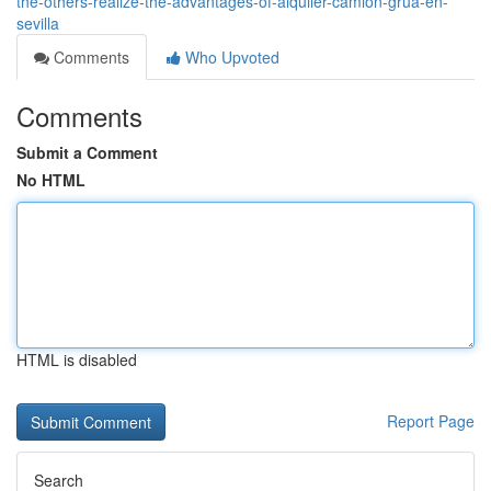
the-others-realize-the-advantages-of-alquiler-camion-grua-en-
sevilla
Comments
Who Upvoted
Comments
Submit a Comment
No HTML
HTML is disabled
Report Page
Search