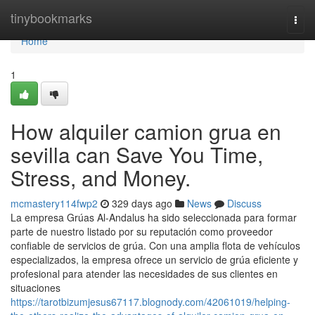
Home
tinybookmarks
Togg
navi
Home
1
How alquiler camion grua en
sevilla can Save You Time,
Stress, and Money.
mcmastery114fwp2
329 days ago
News
Discuss
La empresa Grúas Al-Andalus ha sido seleccionada para formar
parte de nuestro listado por su reputación como proveedor
confiable de servicios de grúa. Con una amplia flota de vehículos
especializados, la empresa ofrece un servicio de grúa eficiente y
profesional para atender las necesidades de sus clientes en
situaciones
https://tarotbizumjesus67117.blognody.com/42061019/helping-