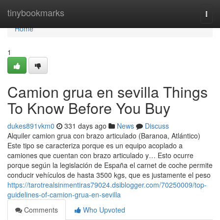
Home
tinybookmarks
Togg
navi
Home
1
Camion grua en sevilla Things
To Know Before You Buy
dukes891vkm0
331 days ago
News
Discuss
Alquiler camion grua con brazo articulado (Baranoa, Atlántico)
Este tipo se caracteriza porque es un equipo acoplado a
camiones que cuentan con brazo articulado y… Esto ocurre
porque según la legislación de España el carnet de coche permite
conducir vehículos de hasta 3500 kgs, que es justamente el peso
https://tarotrealsinmentiras79024.dsiblogger.com/70250009/top-
guidelines-of-camion-grua-en-sevilla
Comments
Who Upvoted