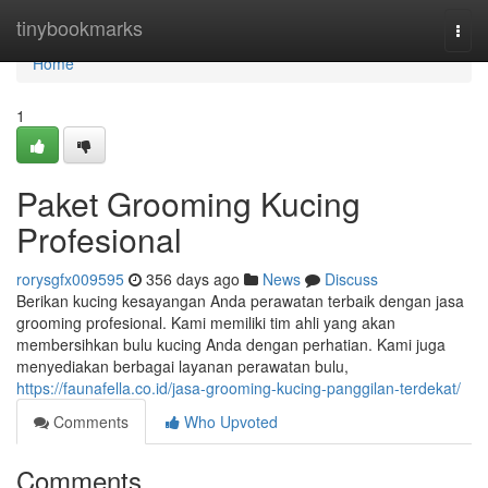
Home
tinybookmarks
Togg
navi
Home
1
Paket Grooming Kucing
Profesional
rorysgfx009595
356 days ago
News
Discuss
Berikan kucing kesayangan Anda perawatan terbaik dengan jasa
grooming profesional. Kami memiliki tim ahli yang akan
membersihkan bulu kucing Anda dengan perhatian. Kami juga
menyediakan berbagai layanan perawatan bulu,
https://faunafella.co.id/jasa-grooming-kucing-panggilan-terdekat/
Comments
Who Upvoted
Comments