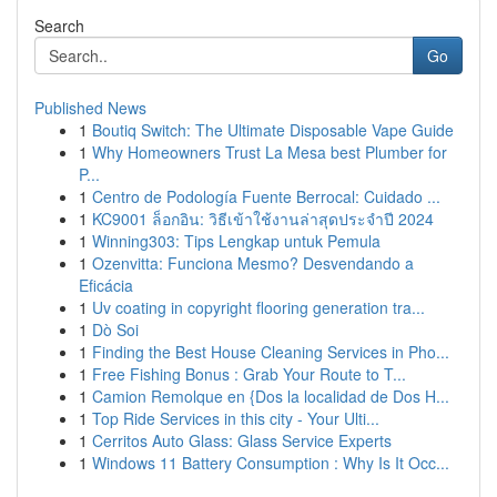
Search
Go
Published News
1
Boutiq Switch: The Ultimate Disposable Vape Guide
1
Why Homeowners Trust La Mesa best Plumber for
P...
1
Centro de Podología Fuente Berrocal: Cuidado ...
1
KC9001 ล็อกอิน: วิธีเข้าใช้งานล่าสุดประจำปี 2024
1
Winning303: Tips Lengkap untuk Pemula
1
Ozenvitta: Funciona Mesmo? Desvendando a
Eficácia
1
Uv coating in copyright flooring generation tra...
1
Dò Soi
1
Finding the Best House Cleaning Services in Pho...
1
Free Fishing Bonus : Grab Your Route to T...
1
Camion Remolque en {Dos la localidad de Dos H...
1
Top Ride Services in this city - Your Ulti...
1
Cerritos Auto Glass: Glass Service Experts
1
Windows 11 Battery Consumption : Why Is It Occ...