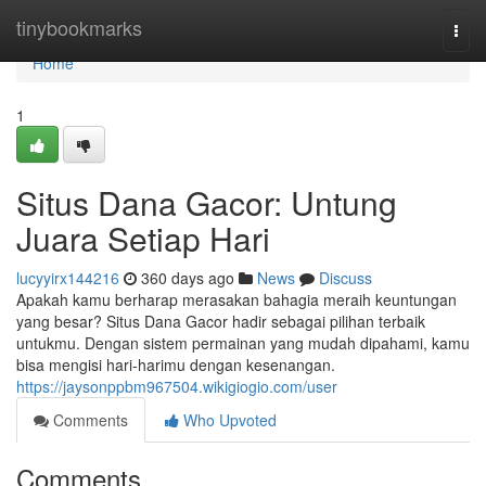
Home
tinybookmarks
Togg
navi
Home
1
Situs Dana Gacor: Untung
Juara Setiap Hari
lucyyirx144216
360 days ago
News
Discuss
Apakah kamu berharap merasakan bahagia meraih keuntungan
yang besar? Situs Dana Gacor hadir sebagai pilihan terbaik
untukmu. Dengan sistem permainan yang mudah dipahami, kamu
bisa mengisi hari-harimu dengan kesenangan.
https://jaysonppbm967504.wikigiogio.com/user
Comments
Who Upvoted
Comments