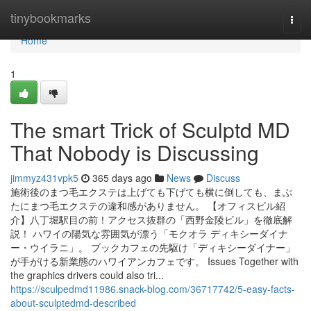
Home
tinybookmarks
Togg
navi
Home
1
The smart Trick of Sculptd MD
That Nobody is Discussing
jimmyz431vpk5
365 days ago
News
Discuss
施術後のまつ毛エクステは上げても下げても横に倒しても、まぶ
たにまつ毛エクステの違和感がありません。 【オフィスビル紹
介】八丁堀駅目の前！アクセス抜群の「西野金陵ビル」を徹底解
説！ ハワイの陽気な雰囲気が漂う「モクオラ ディキシーダイナ
ー・ウイラニ」。 ブックカフェの先駆け「ディキシーダイナー」
が手がける新業態のハワイアンカフェです。 Issues Together with
the graphics drivers could also tri...
https://sculpedmd11986.snack-blog.com/36717742/5-easy-facts-
about-sculptedmd-described