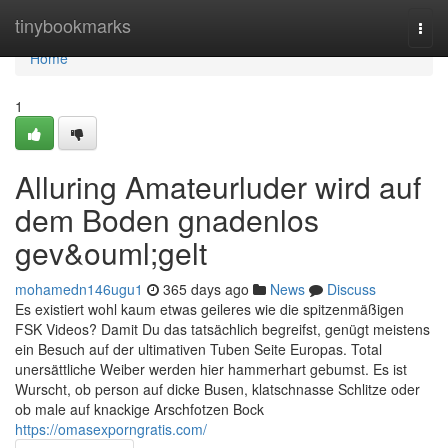
Home
tinybookmarks
Togg
navi
Home
1
Alluring Amateurluder wird auf
dem Boden gnadenlos
gev&ouml;gelt
mohamedn146ugu1
365 days ago
News
Discuss
Es existiert wohl kaum etwas geileres wie die spitzenmäßigen
FSK Videos? Damit Du das tatsächlich begreifst, genügt meistens
ein Besuch auf der ultimativen Tuben Seite Europas. Total
unersättliche Weiber werden hier hammerhart gebumst. Es ist
Wurscht, ob person auf dicke Busen, klatschnasse Schlitze oder
ob male auf knackige Arschfotzen Bock
https://omasexporngratis.com/