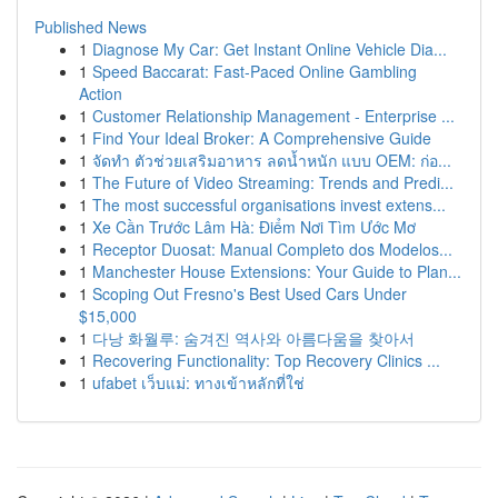
Published News
1
Diagnose My Car: Get Instant Online Vehicle Dia...
1
Speed Baccarat: Fast-Paced Online Gambling
Action
1
Customer Relationship Management - Enterprise ...
1
Find Your Ideal Broker: A Comprehensive Guide
1
จัดทำ ตัวช่วยเสริมอาหาร ลดน้ำหนัก แบบ OEM: ก่อ...
1
The Future of Video Streaming: Trends and Predi...
1
The most successful organisations invest extens...
1
Xe Cần Trước Lâm Hà: Điểm Nơi Tìm Ước Mơ
1
Receptor Duosat: Manual Completo dos Modelos...
1
Manchester House Extensions: Your Guide to Plan...
1
Scoping Out Fresno's Best Used Cars Under
$15,000
1
다낭 화월루: 숨겨진 역사와 아름다움을 찾아서
1
Recovering Functionality: Top Recovery Clinics ...
1
ufabet เว็บแม่: ทางเข้าหลักที่ใช่