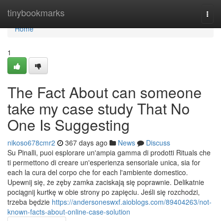
Home
tinybookmarks
Togg
navi
Home
1
The Fact About can someone
take my case study That No
One Is Suggesting
nikoso678cmr2
367 days ago
News
Discuss
Su Pinalli, puoi esplorare un'ampia gamma di prodotti Rituals che
ti permettono di creare un'esperienza sensoriale unica, sia for
each la cura del corpo che for each l'ambiente domestico.
Upewnij się, że zęby zamka zaciskają się poprawnie. Delikatnie
pociągnij kurtkę w obie strony po zapięciu. Jeśli się rozchodzi,
trzeba będzie
https://andersoneswxf.aioblogs.com/89404263/not-
known-facts-about-online-case-solution