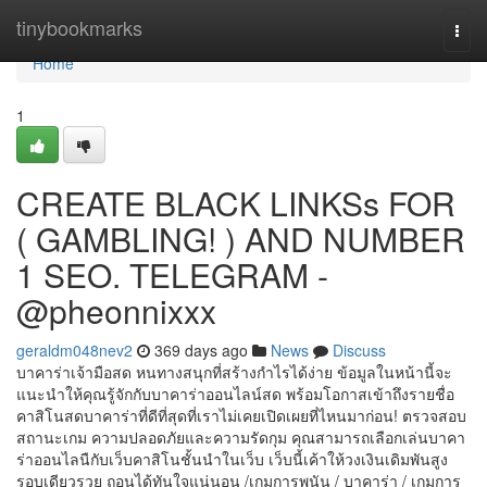
Home
tinybookmarks
Togg
navi
Home
1
CREATE BLACK LINKSs FOR
( GAMBLING! ) AND NUMBER
1 SEO. TELEGRAM -
@pheonnixxx
geraldm048nev2
369 days ago
News
Discuss
บาคาร่าเจ้ามือสด หนทางสนุกที่สร้างกำไรได้ง่าย ข้อมูลในหน้านี้จะ
แนะนำให้คุณรู้จักกับบาคาร่าออนไลน์สด พร้อมโอกาสเข้าถึงรายชื่อ
คาสิโนสดบาคาร่าที่ดีที่สุดที่เราไม่เคยเปิดเผยที่ไหนมาก่อน! ตรวจสอบ
สถานะเกม ความปลอดภัยและความรัดกุม คุณสามารถเลือกเล่นบาคา
ร่าออนไลนืกับเว็บคาสิโนชั้นนำในเว็บ เว็บนี้เค้าให้วงเงินเดิมพันสูง
รอบเดียวรวย ถอนได้ทันใจแน่นอน /เกมการพนัน / บาคาร่า / เกมการ