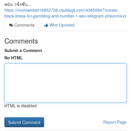
พนัน /เซ็กซี่บ...
https://movewinbet16852738.csublogs.com/43855947/create-
black-linkss-for-gambling-and-number-1-seo-telegram-pheonnixxx
Comments
Who Upvoted
Comments
Submit a Comment
No HTML
HTML is disabled
Report Page