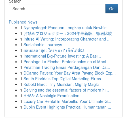
Search
Go
Published News
1
Nyonyatogel: Panduan Lengkap untuk Newbie
1
お勧めプロジェクター：2024年最新版、徹底比較！
1
Infuse AI Writing: Incorporating Character and ...
1
Sustainable Journeys
1
ผลบอลล่าสุด: ใครชนะ? เช็คได้ที่นี่!
1
International Big-Picture Investing: A Basi...
1
Podologo La Flecha: Profesionales en el Mant...
1
Pelatihan Trading Emas Perdagangan Dari Da...
1
DCarmo Pavers: Your Bay Area Paving Block Exp...
1
South Florida's Top Digital Marketing Firms...
1
Kobold Bard: Tiny Musician, Mighty Magic
1
Delving into the essential factors of modern hi...
1
HH88: A Nostalgic Examination
1
Luxury Car Rental in Marbella: Your Ultimate G...
1
Dublin Event Highlights Practical Humanitarian ...