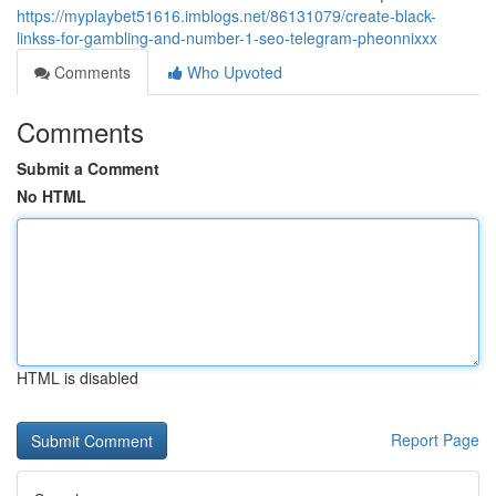
https://myplaybet51616.imblogs.net/86131079/create-black-
linkss-for-gambling-and-number-1-seo-telegram-pheonnixxx
Comments
Who Upvoted
Comments
Submit a Comment
No HTML
HTML is disabled
Report Page