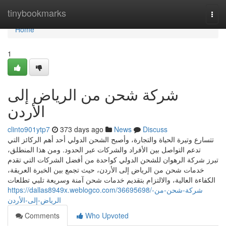
Home
tinybookmarks
Togg
navi
Home
1
شركة شحن من الرياض إلى
الأردن
clinto901ytp7
373 days ago
News
Discuss
تتسارع وتيرة الحياة والتجارة، وأصبح الشحن الدولي أحد أهم الركائز التي
تدعم التواصل بين الأفراد والشركات عبر الحدود. ومن هذا المنطلق،
تبرز شركة الرهوان للشحن الدولي كواحدة من أفضل الشركات التي تقدم
خدمات شحن من الرياض إلى الأردن، حيث تجمع بين الخبرة العريقة،
الكفاءة العالية، والالتزام بتقديم خدمات شحن آمنة وسريعة تلبي تطلعات
https://dallas8949x.weblogco.com/36695698/شركة-شحن-من-
الرياض-إلى-الأردن
Comments
Who Upvoted