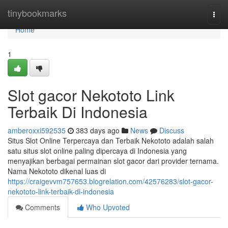
Home
tinybookmarks
Togg
navi
Home
1
Slot gacor Nekototo Link
Terbaik Di Indonesia
amberoxxi592535
383 days ago
News
Discuss
Situs Slot Online Terpercaya dan Terbaik Nekototo adalah salah
satu situs slot online paling dipercaya di Indonesia yang
menyajikan berbagai permainan slot gacor dari provider ternama.
Nama Nekototo dikenal luas di
https://craigevvm757653.blogrelation.com/42576283/slot-gacor-
nekototo-link-terbaik-di-indonesia
Comments
Who Upvoted