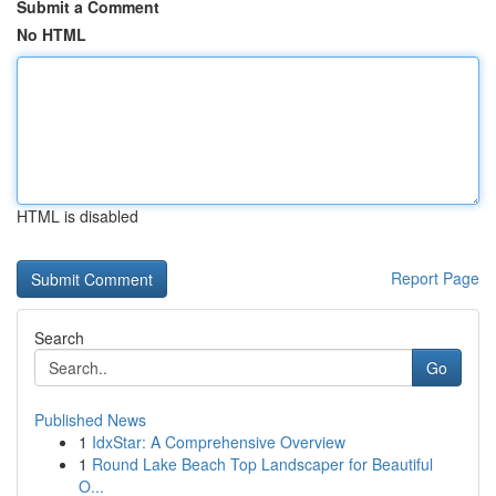
Submit a Comment
No HTML
HTML is disabled
Report Page
Search
Go
Published News
1
IdxStar: A Comprehensive Overview
1
Round Lake Beach Top Landscaper for Beautiful
O...