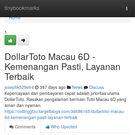
Home
tinybookmarks
Togg
navi
Home
1
DollarToto Macau 6D -
Kemenangan Pasti, Layanan
Terbaik
josephk529elr4
387 days ago
News
Discuss
Kepercayaan dan pembayaran cepat adalah prioritas utama
DollarToto. Rasakan pengalaman bermain Toto Macau 6D yang
aman dan nyaman.
https://collinggfzu.targetblogs.com/36686165/dollartoto-macau-
6d-kemenangan-pasti-layanan-terbaik
Comments
Who Upvoted