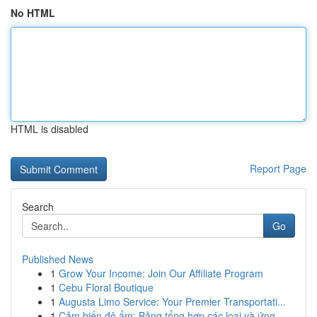
No HTML
HTML is disabled
Report Page
Search
Go
Published News
1
Grow Your Income: Join Our Affiliate Program
1
Cebu Floral Boutique
1
Augusta Limo Service: Your Premier Transportati...
1
Cảm biến độ ẩm: Bảng tổng hợp các loại và ứng