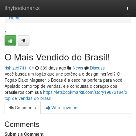
Home
tinybookmarks
Togg
navi
Home
1
O Mais Vendido do Brasil!
rishiztbt741184
389 days ago
News
Discuss
Você busca um fogão que une potência e design incrível? O
Fogão Dako Magister 5 Bocas é a escolha perfeita para você!
Apelado como top de vendas, ele conquista o coração dos
brasileiros com sua
https://letsbookmarkit.com/story19872164/o-
top-de-vendas-do-brasil
Comments
Who Upvoted
Comments
Submit a Comment