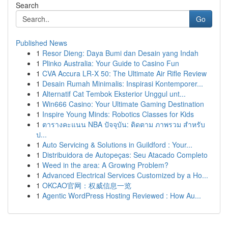
Search
Go
Published News
1
Resor Dieng: Daya Bumi dan Desain yang Indah
1
Plinko Australia: Your Guide to Casino Fun
1
CVA Accura LR-X 50: The Ultimate Air Rifle Review
1
Desain Rumah Minimalis: Inspirasi Kontemporer...
1
Alternatif Cat Tembok Eksterior Unggul unt...
1
Win666 Casino: Your Ultimate Gaming Destination
1
Inspire Young Minds: Robotics Classes for Kids
1
ตารางคะแนน NBA ปัจจุบัน: ติดตาม ภาพรวม สำหรับ
ป...
1
Auto Servicing & Solutions in Guildford : Your...
1
Distribuidora de Autopeças: Seu Atacado Completo
1
Weed in the area: A Growing Problem?
1
Advanced Electrical Services Customized by a Ho...
1
OKCAO官网：权威信息一览
1
Agentic WordPress Hosting Reviewed : How Au...