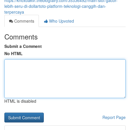
https://knoxoakvf.theblogfairy.com/35336492/main-slot-gacor-
lebih-seru-di-dollartoto-platform-teknologi-canggih-dan-
terpercaya
Comments
Who Upvoted
Comments
Submit a Comment
No HTML
HTML is disabled
Report Page