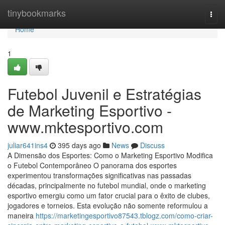
Home
tinybookmarks
Togg
navi
Home
1
Futebol Juvenil e Estratégias
de Marketing Esportivo -
www.mktesportivo.com
juliar641ins4
395 days ago
News
Discuss
A Dimensão dos Esportes: Como o Marketing Esportivo Modifica
o Futebol Contemporâneo O panorama dos esportes
experimentou transformações significativas nas passadas
décadas, principalmente no futebol mundial, onde o marketing
esportivo emergiu como um fator crucial para o êxito de clubes,
jogadores e torneios. Esta evolução não somente reformulou a
maneira
https://marketingesportivo87543.tblogz.com/como-criar-