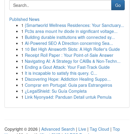
Go
Published News
1
{Smartworld Wellness Residences: Your Sanctuary...
1
Pc3s area mount hv diode in significant voltage...
1
Building durable institutions with connected sy...
1
AI-Powered SEO A Direction concerning Sea...
1
10 Bet High Ainsworth Slots: A High Roller's Guide
1
Receipt Roll Paper : Your Point-of-Sale Answer
1
Navigating AI: A Strategy for CAIBs & Non-Techn...
1
Ending a Gout Attack: Your Fast-Track Guide
1
It is incapable to satisfy this query. C...
1
Discovering Hope: Addiction Healing Suppo...
1
Comprar em Portugal: Guia para Estrangeiros
1
¿LegalShield: Su Guía Completa
1
Link Nyonya4d: Panduan Detail untuk Pemula
Copyright © 2026 |
Advanced Search
|
Live
|
Tag Cloud
|
Top