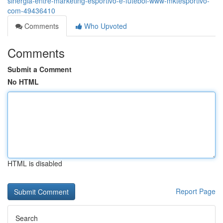
sinergia-entre-marketing-esportivo-e-futebol-www-mktesportivo-
com-49436410
Comments
Who Upvoted
Comments
Submit a Comment
No HTML
HTML is disabled
Report Page
Search