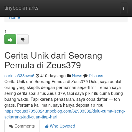
Home
tinybookmarks
Togg
navi
Home
1
Cerita Unik dari Seorang
Pemula di Zeus379
carlosc333cwp6
410 days ago
News
Discuss
Cerita Unik dari Seorang Pemula di Zeus379 Dulu, saya adalah
orang yang skeptis dengan permainan seperti ini. Teman saya
sering cerita soal situs Zeus 379, tapi saya pikir itu cuma buang-
buang waktu. Tapi karena penasaran, saya coba daftar — toh
gratis. Pertama kali main, saya hanya deposit 10 ribu
https://zeus37958024.mpeblog.com/62903332/dulu-cuma-iseng-
sekarang-jadi-cuan-tiap-hari
Comments
Who Upvoted