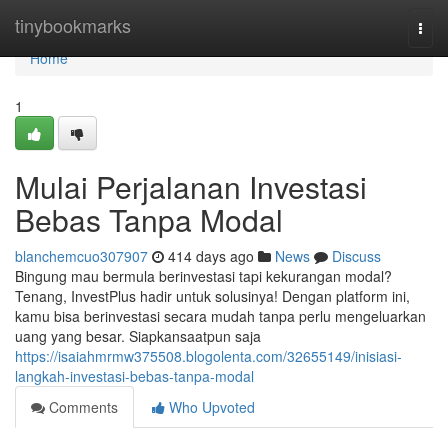
Home
tinybookmarks
Togg
navi
Home
1
Mulai Perjalanan Investasi
Bebas Tanpa Modal
blanchemcuo307907
414 days ago
News
Discuss
Bingung mau bermula berinvestasi tapi kekurangan modal?
Tenang, InvestPlus hadir untuk solusinya! Dengan platform ini,
kamu bisa berinvestasi secara mudah tanpa perlu mengeluarkan
uang yang besar. Siapkansaatpun saja
https://isaiahmrmw375508.blogolenta.com/32655149/inisiasi-
langkah-investasi-bebas-tanpa-modal
Comments
Who Upvoted