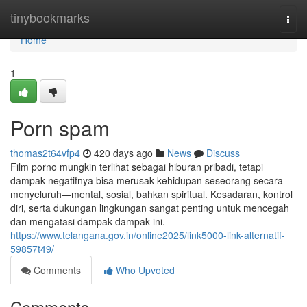
Home
tinybookmarks
Togg
navi
Home
1
Porn spam
thomas2t64vfp4
420 days ago
News
Discuss
Film porno mungkin terlihat sebagai hiburan pribadi, tetapi
dampak negatifnya bisa merusak kehidupan seseorang secara
menyeluruh—mental, sosial, bahkan spiritual. Kesadaran, kontrol
diri, serta dukungan lingkungan sangat penting untuk mencegah
dan mengatasi dampak-dampak ini.
https://www.telangana.gov.in/online2025/link5000-link-alternatif-
59857t49/
Comments
Who Upvoted
Comments