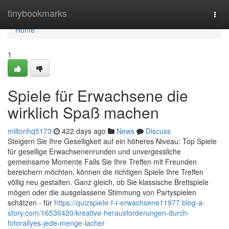
Home
tinybookmarks
Togg
navi
Home
1
Spiele für Erwachsene die
wirklich Spaß machen
miltonhq5173
422 days ago
News
Discuss
Steigern Sie Ihre Geselligkeit auf ein höheres Niveau: Top Spiele
für gesellige Erwachsenenrunden und unvergessliche
gemeinsame Momente Falls Sie Ihre Treffen mit Freunden
bereichern möchten, können die richtigen Spiele Ihre Treffen
völlig neu gestalten. Ganz gleich, ob Sie klassische Brettspiele
mögen oder die ausgelassene Stimmung von Partyspielen
schätzen - für
https://quizspiele-f-r-erwachsene11977.blog-a-
story.com/16536420/kreative-herausforderungen-durch-
fotorallyes-jede-menge-lacher