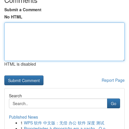
Submit a Comment
No HTML
HTML is disabled
Report Page
Search
Go
Published News
1
WPS 软件 中文版：无偿 办公 软件 深度 测试
1
Propriedades à disposição em a nação - O o ...