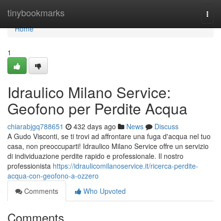
Home
tinybookmarks
Togg
navi
Home
1
Idraulico Milano Service:
Geofono per Perdite Acqua
chiarabjgq788651
432 days ago
News
Discuss
A Gudo Visconti, se ti trovi ad affrontare una fuga d'acqua nel tuo
casa, non preoccuparti! Idraulico Milano Service offre un servizio
di individuazione perdite rapido e professionale. Il nostro
professionista
https://idraulicomilanoservice.it/ricerca-perdite-
acqua-con-geofono-a-ozzero
Comments
Who Upvoted
Comments