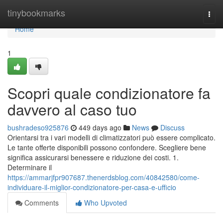
Home
tinybookmarks
Togg
navi
Home
1
Scopri quale condizionatore fa
davvero al caso tuo
bushradeso925876
449 days ago
News
Discuss
Orientarsi tra i vari modelli di climatizzatori può essere complicato.
Le tante offerte disponibili possono confondere. Scegliere bene
significa assicurarsi benessere e riduzione dei costi. 1.
Determinare il
https://ammarjfpr907687.thenerdsblog.com/40842580/come-
individuare-il-miglior-condizionatore-per-casa-e-ufficio
Comments
Who Upvoted