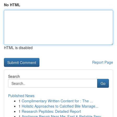
No HTML
HTML is disabled
Report Page
Search
Go
Published News
1
Complimentary Written Content for : The ...
1
Holistic Approaches to Calcified Bile Manage...
1
Research Peptides: Detailed Report
1
Appliance Repair Near Me: Fast & Reliable Serv...