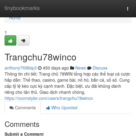
Home
tinybookmarks
Togg
navi
Home
1
Trangchu78winco
anthony7f08bip3
450 days ago
News
Discuss
Thông tin chi tiết: Trang chủ 78WIN tổng hợp các thể loại cá cược
hấp dẫn: Thể thao, casino, game bài, nổ hũ, bắn cá, xổ số. Cung
cấp tỷ lệ kèo cực kỳ cạnh tranh. Đặc biệt, ưu đãi khủng dành
riêng cho tân thủ. Giao dịch nhanh chóng,
https://roomstyler.com/users/trangchu78winco
Comments
Who Upvoted
Comments
Submit a Comment