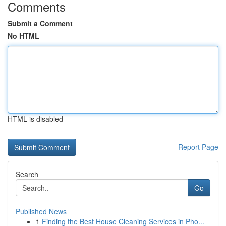
Comments
Submit a Comment
No HTML
HTML is disabled
Report Page
Search
Go
Published News
1
Finding the Best House Cleaning Services in Pho...